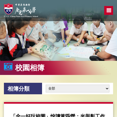
校園相簿
相簿分類
「全一好玩校園」悅讀黃昏營：光與影工作