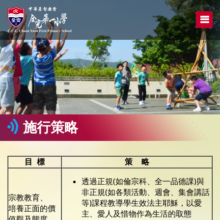
施行策略
目
標
策
略
透過正規(如倫宗科、全一品德課)與
非正規(如各類活動、週會、集會講話
宗教教育、
等)課程教導學生效法主耶穌，以愛
培養正面的價
主、愛人及惜物作為生活的取態
值觀及態度