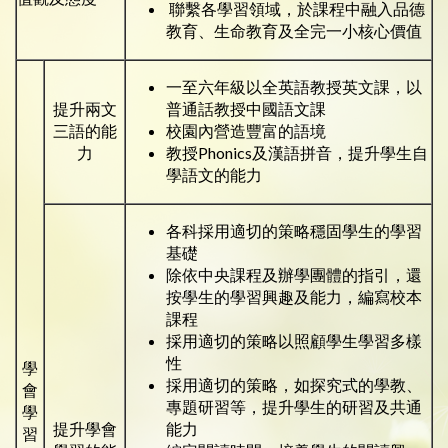
聯繫各學習領域，於課程中融入品德
教育、生命教育及全完一小核心價值
一至六年級以全英語教授英文課，以
提升兩文
普通話教授中國語文課
三語的能
校園內營造豐富的語境
力
教授Phonics及漢語拼音，提升學生自
學語文的能力
各科採用適切的策略穩固學生的學習
基礎
除依中央課程及辦學團體的指引，還
按學生的學習興趣及能力，編寫校本
課程
採用適切的策略以照顧學生學習多樣
性
學
採用適切的策略，如探究式的學教、
會
專題研習等，提升學生的研習及共通
學
提升學會
能力
習