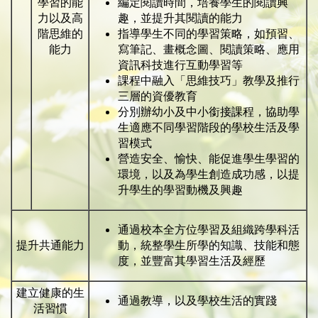
學習的能
編定閱讀時間，培養學生的閱讀興
力以及高
趣，並提升其閱讀的能力
階思維的
指導學生不同的學習策略，如預習、
能力
寫筆記、畫概念圖、閱讀策略、應用
資訊科技進行互動學習等
課程中融入「思維技巧」教學及推行
三層的資優教育
分別辦幼小及中小銜接課程，協助學
生適應不同學習階段的學校生活及學
習模式
營造安全、愉快、能促進學生學習的
環境，以及為學生創造成功感，以提
升學生的學習動機及興趣
通過校本全方位學習及組織跨學科活
提升共通能力
動，統整學生所學的知識、技能和態
度，並豐富其學習生活及經歷
建立健康的生
通過教導，以及學校生活的實踐
活習慣