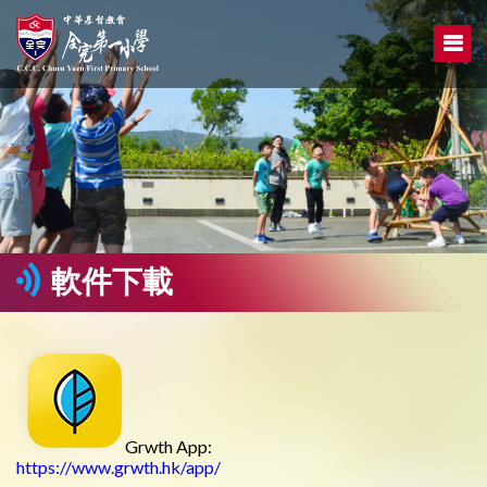
軟件下載
Grwth App:
https://www.grwth.hk/app/