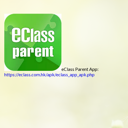
eClass Parent App:
https://eclass.com.hk/apk/eclass_app_apk.php