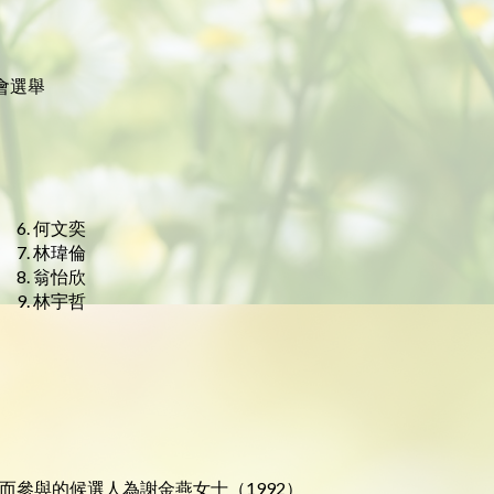
校友會選舉
6. 何文奕
7. 林瑋倫
8. 翁怡欣
9. 林宇哲
而參與的候選人為謝金燕女士（1992）