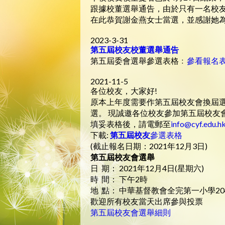
跟據校董選舉通告，由於只有一名校
在此恭賀謝金燕女士當選，並感謝她
2023-3-31
第五屆校友校董選舉通告
第五屆委會選舉參選表格﹕
參看報名
2021-11-5
各位校友，大家好!
原本上年度需要作第五屆校友會換屆
選。 現誠邀各位校友參加第五屆校友會委
填妥表格後，請電郵至
info@cyf.edu.h
下載:
第五屆校友
參選表格
(截止報名日期：2021年12月3日)
第五屆校友會選舉
日 期： 2021年12月4日(星期六)
時 間： 下午2時
地 點： 中華基督教會全完第一小學20
歡迎所有校友當天出席參與投票
第五屆校友會選舉細則