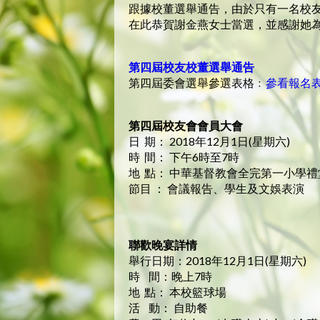
跟據校董選舉通告，由於只有一名校
在此恭賀謝金燕女士當選，並感謝她
第四屆校友校董選舉通告
第四屆委會選舉參選表格﹕
參看報名
第四屆校友會會員大會
日 期： 2018年12月1日(星期六)
時 間： 下午6時至7時
地 點： 中華基督教會全完第一小學
節目 ： 會議報告、學生及文娛表演
聯歡晚宴詳情
舉行日期：2018年12月1日(星期六)
時 間：晚上7時
地 點： 本校籃球場
活 動： 自助餐