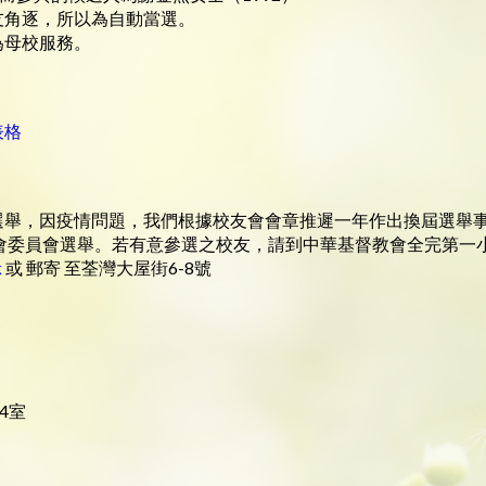
友角逐，所以為自動當選。
為母校服務。
表格
選舉，因疫情問題，我們根據校友會會章推遲一年作出換屆選舉事
員會選舉。若有意參選之校友，請到中華基督教會全完第一小學(www
k
或 郵寄 至荃灣大屋街6-8號
4室