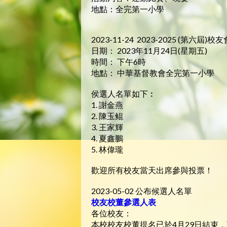
地點：全完第一小學
2023-11-24 2023-2025 (第六屆)
日期： 2023年11月24日(星期五)
時間： 下午6時
地點： 中華基督教會全完第一小學
侯選人名單如下︰
1. 謝金燕
2. 陳玉鲲
3. 王家輝
4. 夏鑫鵬
5. 林偉瓏
歡迎所有校友當天出席參與投票！
2023-05-02 公布候選人名單
校友校董參選人表
各位校友：
本校校友校董提名已於4月29日結束，