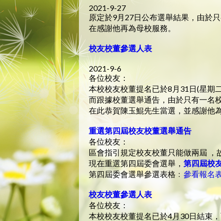
2021-9-27
原定於9月27日公布選舉結果，由於
在感謝他再為母校服務。
校友校董參選人表
2021-9-6
各位校友：
本校校友校董提名已於8月31日(星期二
而跟據校董選舉通告，由於只有一名
在此恭賀陳玉鯤先生當選，並感謝他
重選第四屆校友校董選舉通告
各位校友：
區會指引規定校友校董只能做兩屆 ，
現在重選第四屆委會選舉，
第四屆校
第四屆委會選舉參選表格﹕
參看報名
校友校董參選人表
各位校友：
本校校友校董提名已於4月30日結束，