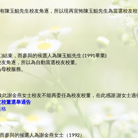
只有陳玉鯤先生校友角逐，所以現再宣怖陳玉鯤先生為當選校友校
)結束，而參與的候選人為陳玉鯤先生 (1991畢業)
校友角逐，所以為自動當選校友校董。
為母校服務。
故此謝金燕女士校友不能再委任為校友校董，在此感謝 謝女士
友校董選舉通告
表格
而參與的候選人為謝金燕女士（1992）