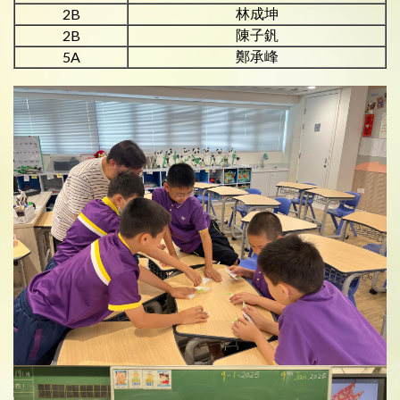
林成坤
2B
陳子釩
2B
鄭承峰
5A