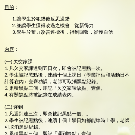
目的
：
讓學生於犯錯後反思過錯
並讓學生獲得改過之機會，從新得力
學生於奮力改善達標後，得到回報，從獲自信
內容
：
(一) 欠交家課
1. 凡欠交家課達到五日次，即會被記黑點一次。
2. 學生被記黑點後，連續十個上課日（學業評估和活動日不
計算在內）交齊功課，老師可取消黑點紀錄。
3. 累積黑點三個，即記「欠交家課缺點」壹個。
4. 有關缺點將被記錄在成績表內。
(二) 遲到
1. 凡遲到達三次，即會被記黑點一個。。
2. 學生被記黑點後，連續十個上學日如都能準時上學，老師
可取消黑點紀錄。
3. 累積黑點三個，即記「遲到缺點」壹個。