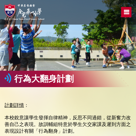
行為大翻身計劃
計劃詳情
：
本校銳意讓學生發揮自律精神，反思不同過錯，從新奮力改
善自己之表現。故訓輔組特意於學生欠交家課及遲到方面之
表現設計有關「行為翻身」計劃。